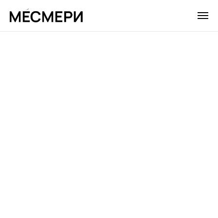
МЕСМЕРИ
Агентство
стратегического
маркетинга и визуальных
коммуникаций
Помогаем бизнесу расти через
стратегию и сильную
визуальную
подачу.